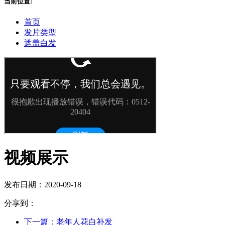
当前位置:
首页
发片类型
遮盖白发
视频展示
发布日期：2020-09-18
分享到：
下一篇：
老年人花白补发